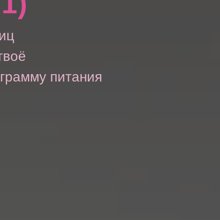
1)
иц
твоё
ограмму питания